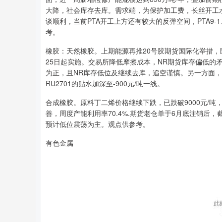
大降，社会库存去库。需求端，为保护加工费，长丝开工
谈顺利，当前PTA开工上方还有较大的反弹空间，PTA9-1、
考。
橡胶：天然橡胶。上期能源再推20号胶期货国际化举措，
25日起实施。交易所降低摩擦成本，NR期货库存偏低的
为正，且NR库存低位及继续去库，追空谨慎。另一方面，RU
RU2701的贴水加深至-900元/吨一线。
合成橡胶。原料丁二烯价格继续下跌，已跌破9000元/
善，周度产能利用率70.4%.期货老仓单于6月底注销后，
预计低位震荡为主。观点供参考。
有色金属