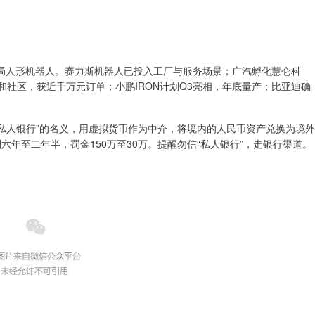
局人形机器人。赛力斯机器人已投入工厂与服务场景；广汽孵化慧仑科
进地铁和社区，获近千万元订单；小鹏IRON计划Q3亮相，年底量产；比亚迪确
“私人银行”的名义，用虚拟货币作为中介，将境内的人民币资产兑换为境外
年至二年半，罚金150万至30万。提醒勿信“私人银行”，走银行渠道。