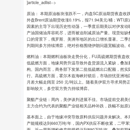
]article_adlist-->
原油： 本期原油板块涨跌不一，内盘SC原油期货夜盘收跌0.16%
外盘Brent原油期货收涨0.19%，报71.94美元/桶；WT
因素的主导下出现历史性动荡，一季度后期美以对伊发动
产油国储油库容耗尽，进而被迫削减原油产量。现货短缺
口的背景下，俄罗斯、美洲等地区的出口增长显著。二季
判期间多方持续博弈，绝对价格围绕伊朗问题宽幅波动。
燃料油：本期燃料油板块走势分化，FU高硫燃期货夜盘收涨1.3
低硫燃方面，地缘局势升温导致外盘货源流入紧缺，叠加新
构。国内而言，商务部下发第二批低硫燃出口配额，然实
行。高硫燃方面，霍尔木兹海峡封锁后，市场担忧亚洲地区
月差大幅走阔至 250 元/吨以上。随着美伊双方寻求局
影响较大，多空双方势力持续博弈。
聚酯产业链：周内，美伊谈判进展不佳。市场提前交易美伊
主力合约为代表的聚酯产业链相关品种补跌，跌幅不如原
基本面上，由于地缘冲突导致原料供应问题并未解决。本周
产能规模达到660万吨/年，国内PX供应不断收紧，二甲
面，近一周新增检修产能规模达到890万吨/年，叠加前期检