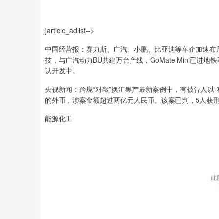
]article_adlist-->
中国经营报：赛力斯、广汽、小鹏、比亚迪等车企加速布
技，与广汽动力BU共建万台产线，GoMate Mini已
认开发中。
央视新闻：跨境“对敲”换汇黑产最新案例中，有被告人以
的外币，涉案金额超过两亿元人民币。该案已判，5人获刑六
能源化工