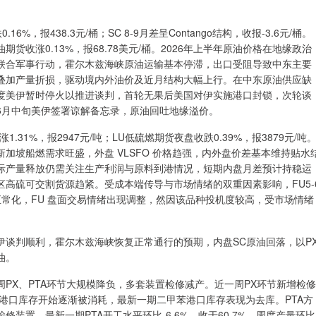
，报438.3元/桶；SC 8-9月差呈Contango结构，收报-3.6元/桶。
I原油期货收涨0.13%，报68.78美元/桶。2026年上半年原油价格在地缘政治
联合军事行动，霍尔木兹海峡原油运输基本停滞，出口受阻导致中东主要
叠加产量折损，驱动境内外油价及近月结构大幅上行。在中东原油供应缺
度美伊暂时停火以推进谈判，首轮无果后美国对伊实施港口封锁，次轮谈
6月中旬美伊签署谅解备忘录，原油回吐地缘溢价。
1%，报2947元/吨；LU低硫燃期货夜盘收跌0.39%，报3879元/吨
加坡船燃需求旺盛，外盘 VLSFO 价格趋强，内外盘价差基本维持贴水
际产量释放仍需关注生产利润与原料到港情况，短期内盘月差预计持稳运
高硫可交割货源趋紧。受成本端传导与市场情绪的双重因素影响，FU5-
势正常化，FU 盘面交易情绪出现调整，然因该品种投机度较高，受市场情绪
谈判顺利，霍尔木兹海峡恢复正常通行的预期，内盘SC原油回落，以P
油。
PX、PTA环节大规模降负，多套装置检修减产。近一周PX环节新增检修
苯港口库存开始逐渐被消耗，最新一期二甲苯港口库存表现为去库。PTA方
修装置，最新一期PTA开工水平环比-6.6%，收于60.7%。周度产量环比