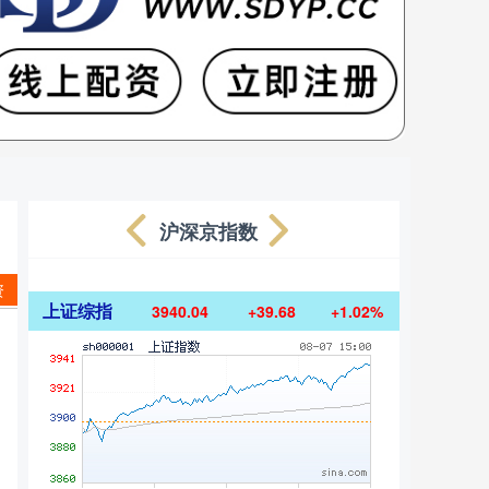
沪深京指数
资
上证综指
3940.04
+39.68
+1.02%