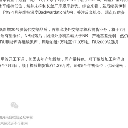
水平维持低位，然并未抑制长丝厂库累库趋势。综合来看，若后续美伊和
PX9-1月差维持深度Backwardation结构，关注反套机会。观点仅供参
既新增20号胶替代交割品后，再推出境外交割结算和提货业务，将于7月
矛盾有望缓和。NR回落后，因海外原料跌幅大于NR，产地基差走弱，然仍
期货库存继续累库，周增加近1万吨至17.0万吨。RU2609较远月
吨，尽管开工下调，但因去年产能投放，周产量持稳。顺丁橡胶加工利润改
截至7月3日，顺丁橡胶期货库存1.29万吨。BR跌至年初低位，供应偏松，