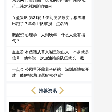
东启网 市值超四千亿元的药企股价涨停 猴
价上涨对利润影响如何
互盈策略 第21轮！伊朗突发政变，穆杰塔
巴跑了？革命卫队够损，点名约旦
鹏配资 心理学：人到晚年，什么人最有福
气？
点点盈 有些话从普京嘴里说出来，本身就是
信号，他每说一次加油站前队伍就长一截
一点金 公园里还藏着科研站！深圳新地标开
建，能解锁观山望海“松弛感”
推荐资讯