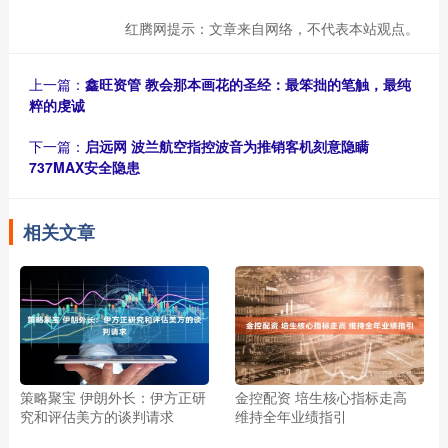
红腾网提示：文章来自网络，不代表本站观点。
上一篇：
鑫旺资管 教会那本画花的圣经：最笨拙的笔触，最纯
粹的虔诚
下一篇：
启远网 波兰航空指控波音为推销客机刻意隐瞒
737MAX安全隐患
相关文章
策略聚宝 伊朗外长：伊方正研
金控配资 培生核心指标走高
究和评估美方的谈判请求
维持全年业绩指引