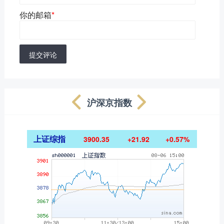
你的邮箱
*
提交评论
沪深京指数
上证综指
3900.35
+21.92
+0.57%