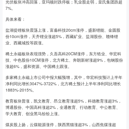
光伏板块冲高回落，亚玛顿封跌停板；乳业股走弱，皇氏集团跌超
7%。
具体来看：
盐湖提锂板块震荡上涨，富淼科技20cm涨停，盛新锂能、金圆股
份10cm涨停，天齐锂业涨超5%，西藏矿业、盐湖股份、赣锋锂
业、西藏城投等跟涨。
稀土永磁板块表现强势，久吾高科20CM涨停，东方锆业、华宏科
技、中色股份10CM涨停，北方稀土、奔朗新材涨超9%，包钢股份
涨超6%，盛和资源、中国稀土跟涨。
多家稀土永磁上市公司中报大幅预增，其中，华宏科技预计上半年
净利同比增长3047%-3722%，北方稀土预计上半年净利同比增长
1883%-2015%。
教育板块普涨，凯文教育、昂立教育涨超5%，科德教育涨超3%，
博通股份、中国高科涨超2%，全通教育、行动教育、中公教育、
学大教育、创业黑马纷纷上涨。
煤炭股上扬，云煤能源涨停，陕西黑猫涨超3%，山西焦煤涨超