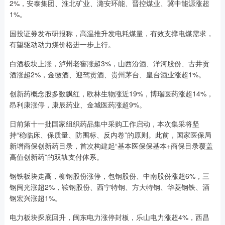
2%，安泰集团、淮北矿业、潞安环能、晋控煤业、冀中能源涨超
1%。
国投证券发布研报称，高温推升发电耗煤量，有效支撑电煤需求，
有望驱动动力煤价格进一步上行。
白酒板块上涨，泸州老窖涨超3%，山西汾酒、洋河股份、古井贡
酒涨超2%，金徽酒、迎驾贡酒、贵州茅台、皇台酒业涨超1%。
创新药概念股多数飘红，欧林生物涨近19%，博瑞医药涨超14%，
昂利康涨停，康辰药业、金城医药涨超9%。
日前第十一批国家组织药品集中采购工作启动，本次集采将坚
持“稳临床、保质量、防围标、反内卷”的原则。此前，国家医保局
新增商保创新药目录，首次构建起“基本医保保基本+商保目录覆盖
高值创新药”的双轨支付体系。
钢铁板块走高，柳钢股份涨停，包钢股份、中南股份涨超6%，三
钢闽光涨超2%，鞍钢股份、西宁特钢、方大特钢、华菱钢铁、酒
钢宏兴涨超1%。
电力板块探底回升，闽东电力涨停封板，乐山电力涨超4%，西昌