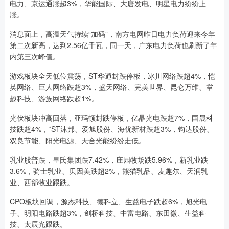
电力、京运通涨超3%，华能国际、大唐发电、明星电力纷纷上
涨。
消息面上，高温天气持续“加码”，南方电网昨日电力负荷迎来今年
第二次新高，达到2.56亿千瓦，同一天，广东电力负荷也刷新了年
内第三次峰值。
游戏板块全天低位震荡，ST华通封跌停板，冰川网络跌超4%，恺
英网络、巨人网络跌超3%，盛天网络、完美世界、昆仑万维、掌
趣科技、游族网络跌超1%。
光伏板块冲高回落，亚玛顿封跌停板，亿晶光电跌超7%，国晟科
技跌超4%，*ST沐邦、爱旭股份、海优新材跌超3%，钧达股份、
双良节能、阳光电源、天合光能纷纷走低。
乳业股普跌，皇氏集团跌7.42%，庄园牧场跌5.96%，新乳业跌
3.6%，骑士乳业、贝因美跌超2%，熊猫乳品、麦趣尔、天润乳
业、西部牧业跟跌。
CPO板块回调，源杰科技、德科立、生益电子跌超6%，旭光电
子、明阳电路跌超3%，剑桥科技、中富电路、东田微、生益科
技、太辰光跟跌。