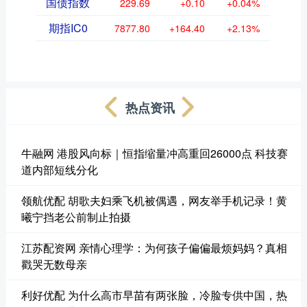
国债指数
229.69
+0.10
+0.04%
期指IC0
7877.80
+164.40
+2.13%
热点资讯
牛融网 港股风向标｜恒指缩量冲高重回26000点 科技赛
道内部短线分化
领航优配 胡歌夫妇乘飞机被偶遇，网友举手机记录！黄
曦宁挡老公前制止拍摄
江苏配资网 亲情心理学：为何孩子偏偏最烦妈妈？真相
戳哭无数母亲
利好优配 为什么高市早苗有两张脸，冷脸专供中国，热