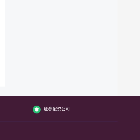
证券配资公司