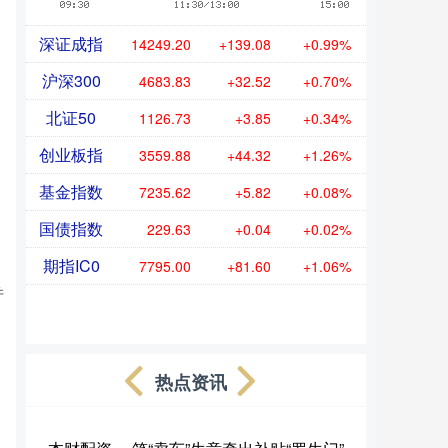
深证成指
14249.20
+139.08
+0.99%
沪深300
4683.83
+32.52
+0.70%
北证50
1126.73
+3.85
+0.34%
创业板指
3559.88
+44.32
+1.26%
基金指数
7235.62
+5.82
+0.08%
国债指数
229.63
+0.04
+0.02%
期指IC0
7795.00
+81.60
+1.06%
并
热点资讯