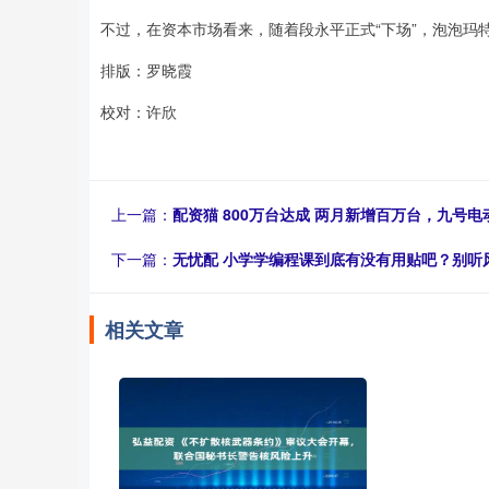
不过，在资本市场看来，随着段永平正式“下场”，泡泡玛
排版：罗晓霞
校对：许欣
上一篇：
配资猫 800万台达成 两月新增百万台，九号
下一篇：
无忧配 小学学编程课到底有没有用贴吧？别听
相关文章