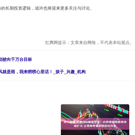
特的长期投资逻辑，或许也将迎来更多关注与讨论。
红腾网提示：文章来自网络，不代表本站观点。
电动驶向千万台目标
风就是雨，我来唠唠心里话！_孩子_兴趣_机构