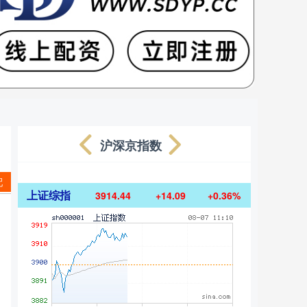
沪深京指数
配
上证综指
3914.44
+14.09
+0.36%