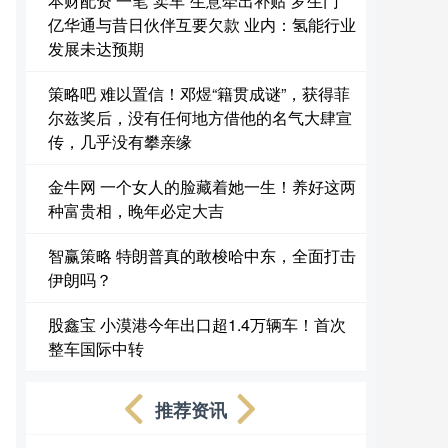
本财配资 一笔“卖车”生意牵出补贴“罗生门”
亿华通与昔日伙伴互要欠款 业内：氢能行业
发展未达预期
策略吧 难以置信！邓煜“籍贯成谜”，获得菲
尔兹奖后，没有任何地方借他的名气大肆宣
传，几乎没有攀亲缘
金牛网 一个女人的脸藏着她一生！养好这两
种富贵相，晚年必定大吉
智赢策略 特朗普真的敢梭哈中东，全面打击
伊朗吗？
股鑫宝 小漠港今年出口超1.4万辆车！首次
整车国际中转
推荐资讯