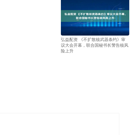
弘益配资 《不扩散核武器条约》审
议大会开幕，联合国秘书长警告核风
险上升